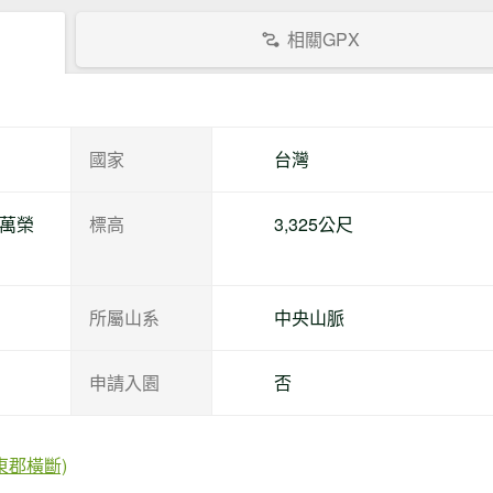
相關GPX
國家
台灣
縣萬榮
標高
3,325公尺
所屬山系
中央山脈
申請入園
否
東郡橫斷)