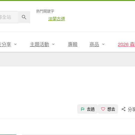
熱門關鍵字
淡蘭古道
友分享
主題活動
專輯
商品
2026
分
去過
想去