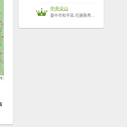
中央尖山
4
臺中市和平區,花蓮縣秀林鄉
rs
橫