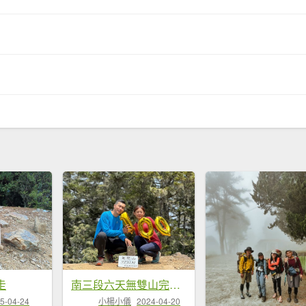
走
南三段六天無雙山完百20...
5-04-24
小楊小儀
2024-04-20