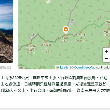
+
−
盧威聿）
Leaflet
|
©
OpenStreetMap
contributo
山海拔3325公尺，屬於中央山脈，行政區劃屬於南投縣、花蓮
大山地處偏遠，日據時期只粗略測量過高度，光復後還是眾說紛
丹大山北鄰大石公山、小石公山，南鄰內嶺爾山，為南三段丹大東郡