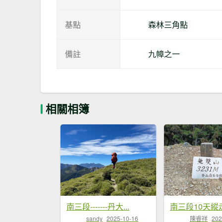
基點
森林三角點
備註
九幛之一
相關相簿
南三段-------丹大...
南三段10天縱
sandy
2025-10-16
陳睿祥
202