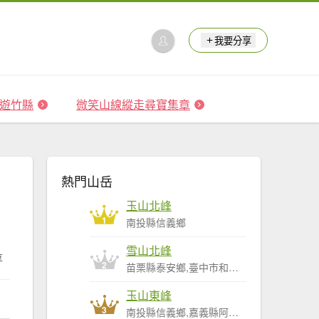
我要分享
 森遊竹縣
微笑山線縱走尋寶集章
熱門山岳
玉山北峰
1
南投縣信義鄉
雪山北峰
享
2
苗栗縣泰安鄉,臺中市和平區
玉山東峰
3
南投縣信義鄉,嘉義縣阿里山鄉