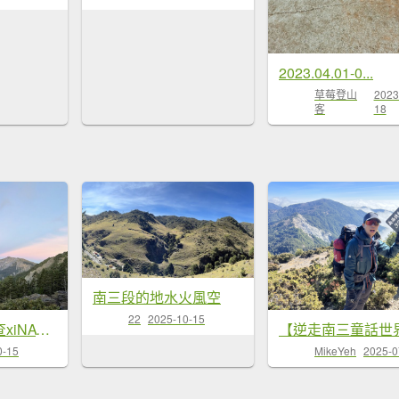
2023.04.01-0...
草莓登山
2023
客
18
南三段的地水火風空
22
2025-10-15
南三段生態踏查xiNAT紀錄
0-15
MikeYeh
2025-0