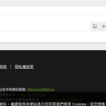
條款
隱私權政策
記合作與網站客服:
hikingnote@biji.co
牌廣告合作:
jacky.chen@h2u.ai
務或其他平台應用服務合作:
vincent.changchien@h2u.ai
關資料。繼續使用本網站表示您同意我們使用 Cookies。若您