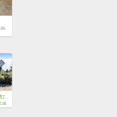
-04-
【逆走南三童話世界7日D5】再會童...
7-06