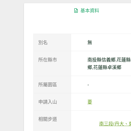
基本資料
別名
無
所在縣市
南投縣信義鄉,花蓮
鄉,花蓮縣卓溪鄉
所屬園區
-
申請入山
要
相關步道
南三段(丹大、