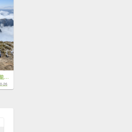
兔年初百企劃-五日能高安東軍全自理
0-26