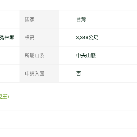
國家
台灣
縣秀林鄉
標高
3,349公尺
所屬山系
中央山脈
申請入園
否
東軍)