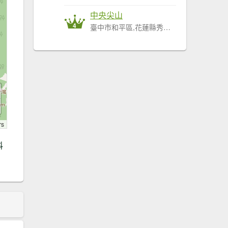
中央尖山
4
臺中市和平區,花蓮縣秀林鄉
rs
料