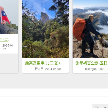
(心得完整版)錦毛鼠的百岳人生全紀錄~🗻
2025-01-
17
能高安東軍(北三段)+巴沙灣牡丹岩...
hikerguo
2023-1
野人田
2024-05-09