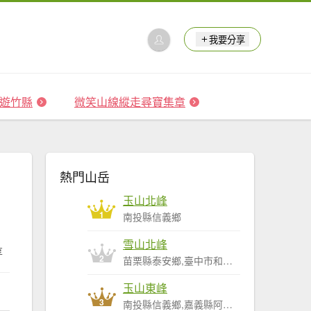
我要分享
 森遊竹縣
微笑山線縱走尋寶集章
熱門山岳
玉山北峰
1
南投縣信義鄉
雪山北峰
享
2
苗栗縣泰安鄉,臺中市和平區
玉山東峰
3
南投縣信義鄉,嘉義縣阿里山鄉