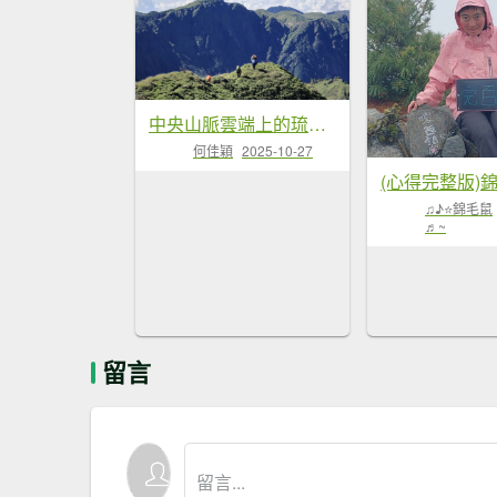
中央山脈雲端上的琉璃珠－能高安東軍
何佳穎
2025-10-27
♫♪⭐錦毛鼠
♬~
留言