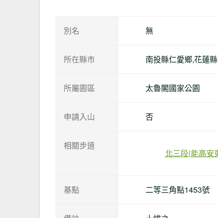
別名
無
所在縣市
南投縣仁愛鄉,花蓮
所屬園區
太魯閣國家公園
申請入山
否
相關步道
北三段(能高安
基點
二等三角點1453號