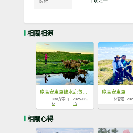
備註
十峻之一
相關相簿
能高安東軍被水鹿包圍的奇...
能高安東軍
Rita探索山
2025-06-
林碧涵
202
林
13
相關心得