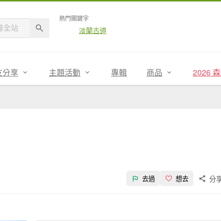
熱門關鍵字
淡蘭古道
友分享
主題活動
專輯
商品
2026
分
去過
想去