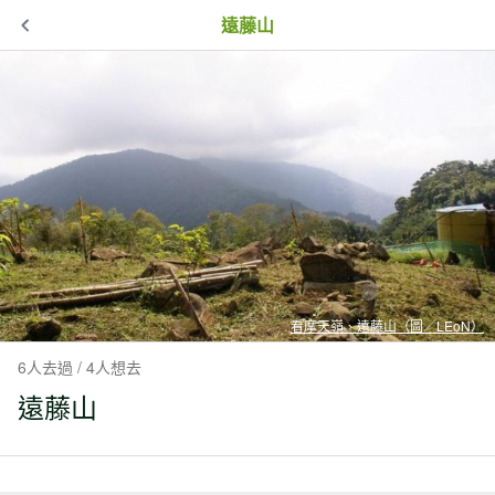
遠藤山
看摩天嶺、遠藤山（圖／LEoN）
6人去過 / 4人想去
遠藤山