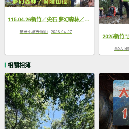
115.04.26新竹／尖石 夢幻森林／驚險山徑／魯壁山-東穗山O型縱走
帶著小孩去爬山
2026-04-27
黃家小
相關相簿