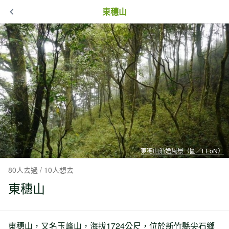
東穗山
東穗山沿途風景（圖／LEoN）
80人去過 / 10人想去
東穗山
東穗山，又名玉峰山，海拔1724公尺，位於新竹縣尖石鄉