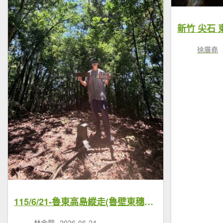
新竹 尖石
徐廣堯
115/6/21-魯東高島縱走(魯壁東穗出高島）
林金龍
2026-06-24