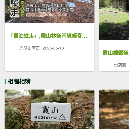
「霞油縱走」,羅山林道南線經麥巴來溪上霞山,縱走稜線經油羅山回北線第一登山口,南線8.6K後段支離破碎已成斷壁危崖要進入請三思
光明山阿正
2025-05-13
霞山線鐵道
堂葫蘆
相關相簿