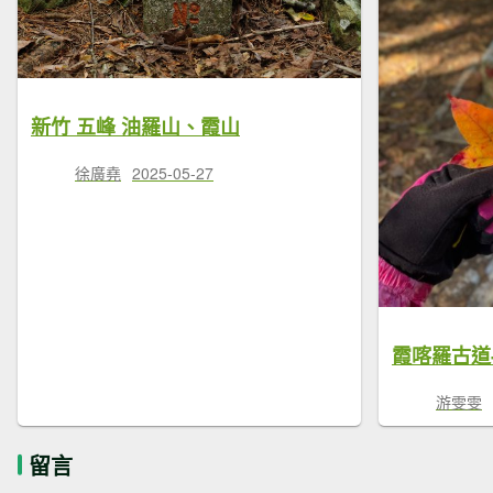
新竹 五峰 油羅山、霞山
徐廣堯
2025-05-27
游雯雯
留言