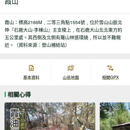
霞山
霞山：標高2166M﹐二等三角點1554號﹐位於雪山山脈北
伸『石鹿大山-李棟山』主支稜上﹐在石鹿大山北北東方約
五公里處。其西側及北側有羅山林道環繞﹐所以並不難親
近。（資料來源：登山補給站）
基本資料
山岳地圖
相關GPX
相關心得