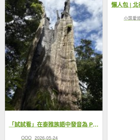
懶人包 | 
小筑愛旅行 
「試試看」在泰雅族語中發音為 Ptlaman
OOO
2026-05-24