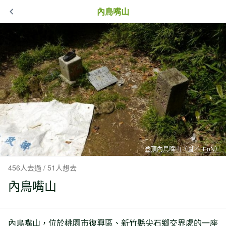
內鳥嘴山
登頂內鳥嘴山（圖／LEoN）
456人去過 / 51人想去
內鳥嘴山
內鳥嘴山，位於桃園市復興區、新竹縣尖石鄉交界處的一座