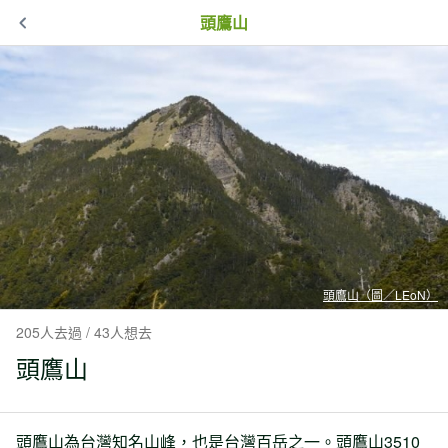
頭鷹山
頭鷹山（圖／LEoN）
205人去過 / 43人想去
頭鷹山
頭鷹山為台灣知名山峰，也是台灣百岳之一。頭鷹山3510