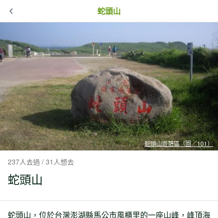
蛇頭山
蛇頭山遊憩區（圖／101）
237人去過 / 31人想去
蛇頭山
蛇頭山，位於台灣澎湖縣馬公市風櫃里的一座山峰，峰頂海