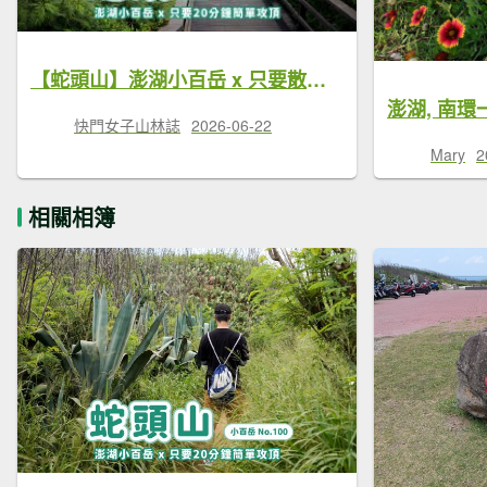
【蛇頭山】澎湖小百岳 x 只要散步20分鐘內就能抵達的小百岳
澎湖, 南環
快門女子山林誌
2026-06-22
Mary
2
相關相簿