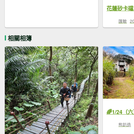
匯敏
2
相關相簿
熊趴造