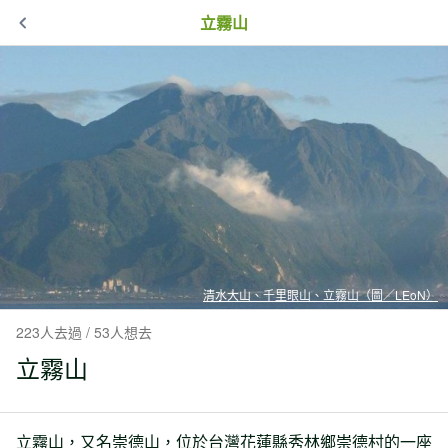
立霧山
清水大山、千里眼山、立霧山（圖／LEoN）
223人去過 / 53人想去
立霧山
立霧山，又名崇德山，位於台灣花蓮縣秀林鄉崇德村的一座