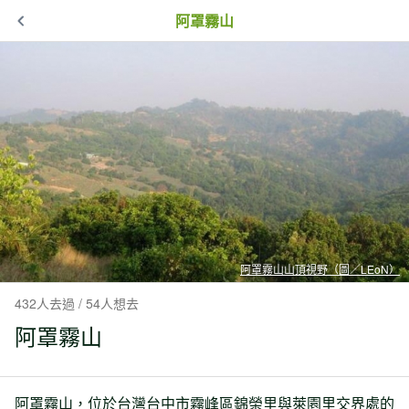
阿罩霧山
阿罩霧山山頂視野（圖／LEoN）
432人去過 / 54人想去
阿罩霧山
阿罩霧山，位於台灣台中市霧峰區錦榮里與萊園里交界處的