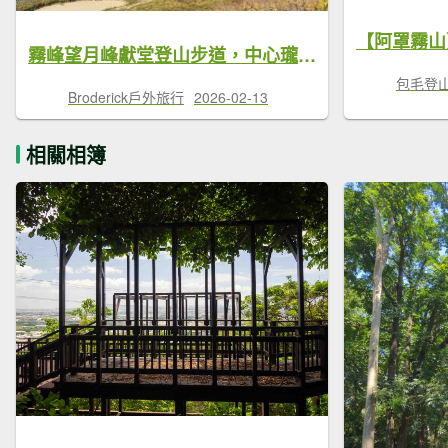
霧峰望月峰獻堂登山步道，中心瓏登山步道，阿罩霧公園，立法院民主議政園區
包毛登
Broderick戶外旅行
2026-02-13
相關相簿