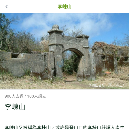
李崠山
李崠山古堡（圖／老王）
900人去過 / 100人想去
李崠山
李崠山又被稱為李棟山，或許是登山口的李棟山莊讓人產生