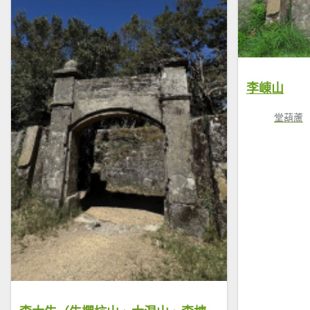
李崠山
堂葫蘆