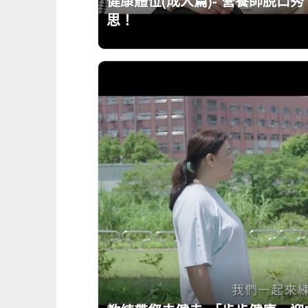
健康體位(成人篇)- 營養師脫口
思！