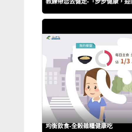
教練帶您去健走-「步步健康，迎
均衡飲食-全榖雜糧健康吃