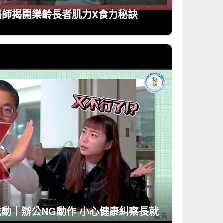
 醫師揭開樂齡長者肌力X食力秘訣
滋動｜辦公NG動作 小心健康糾察長就