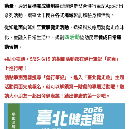
動量
，透過
目標養成機制
將實體健走整合健行筆記App提出
系列活動，讓臺北市民在
各式場域
皆能體驗身體活動。
從
知能面
向延伸至
實體健走活動
，透過科技應用將健走趣味
四活動
化，並融入日常生活中，規劃
協助民眾
養成日常運
動習慣
。
※貼心提醒，5/25~6/15 的相關活動都在健行筆記「網頁」
上進行唷！
請點擊瀏覽器搜尋「健行筆記」，進入「臺北健走趣」主題
活動頁面完成報名，就可以解鎖第一階段的專屬活動囉！邀
請大小朋友一起出發健走趣！踏出健康的第一步吧。