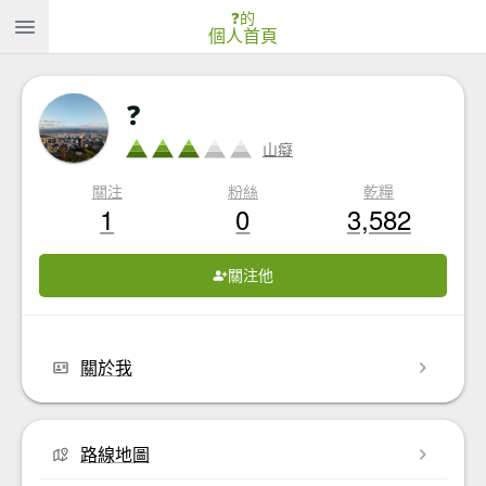
❓的
個人首頁
❓
山癡
關注
粉絲
乾糧
1
0
3,582
關注他
關於我
路線地圖