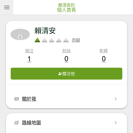
賴清安的
個人首頁
賴清安
肉腳
關注
粉絲
乾糧
1
0
0
關注他
關於我
路線地圖