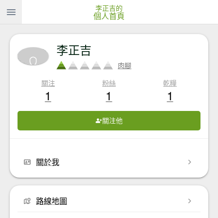
李正吉的
個人首頁
李正吉
肉腳
關注
粉絲
乾糧
1
1
1
關注他
關於我
路線地圖