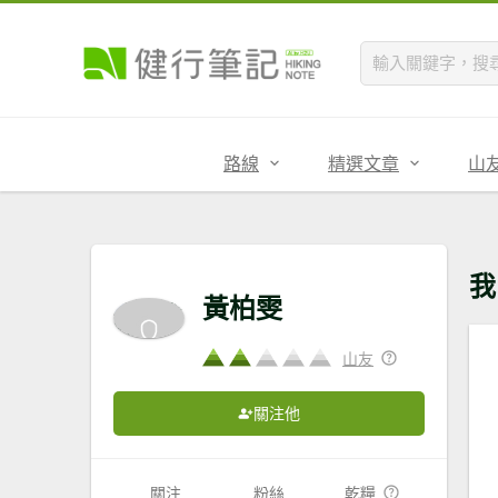
路線
精選文章
山
我
黃柏雯
山友
關注他
關注
粉絲
乾糧