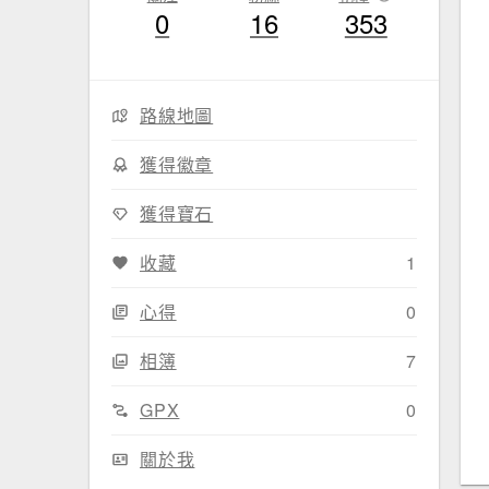
0
16
353
路線地圖
獲得徽章
獲得寶石
收藏
1
心得
0
相簿
7
GPX
0
關於我