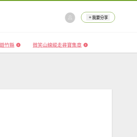
我要分享
 森遊竹縣
微笑山線縱走尋寶集章