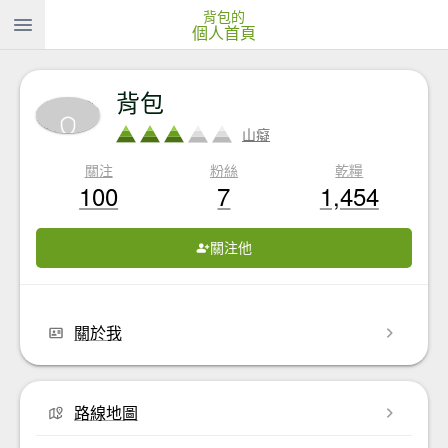
背包的
個人首頁
背包
山癡
關注
粉絲
乾糧
100
7
1,454
關注他
關於我
路線地圖