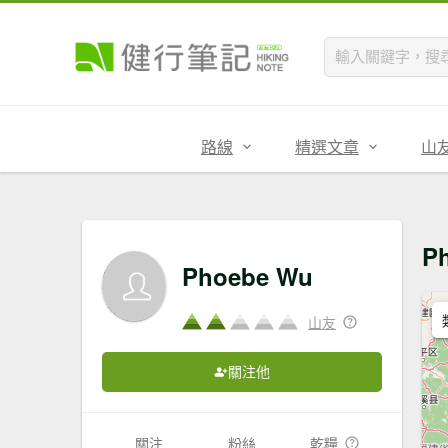
路線
精選文章
山
P
Phoebe Wu
山友
關注他
關注
粉絲
乾糧