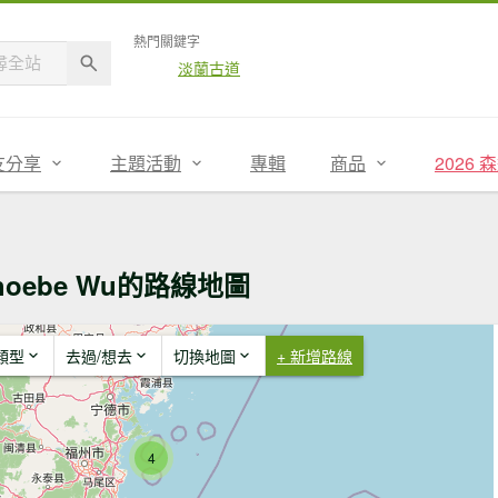
熱門關鍵字
淡蘭古道
友分享
主題活動
專輯
商品
2026
hoebe Wu的路線地圖
類型
去過/想去
切換地圖
+ 新增路線
4