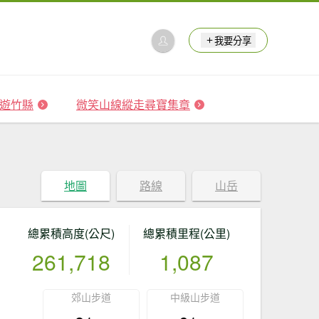
我要分享
 森遊竹縣
微笑山線縱走尋寶集章
地圖
路線
山岳
總累積高度(公尺)
總累積里程(公里)
261,718
1,087
郊山步道
中級山步道