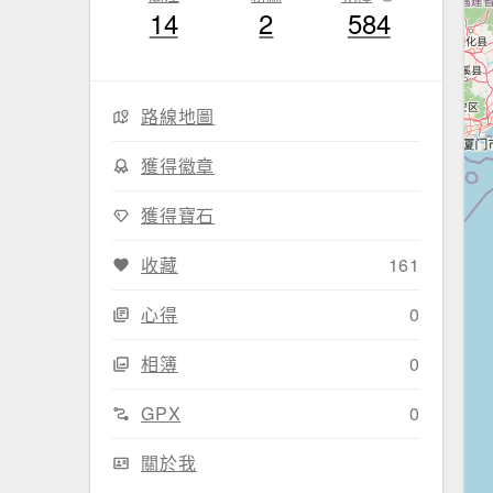
14
2
584
路線地圖
獲得徽章
獲得寶石
收藏
161
心得
0
相簿
0
GPX
0
關於我