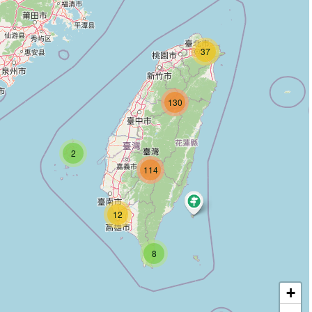
37
130
2
114
12
8
+