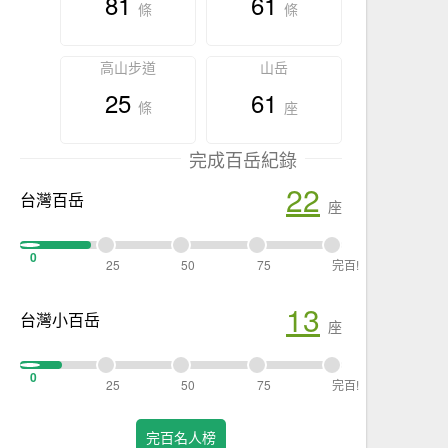
81
61
條
條
高山步道
山岳
25
61
條
座
完成百岳紀錄
22
台灣百岳
座
0
25
50
75
完百!
13
台灣小百岳
座
0
25
50
75
完百!
完百名人榜