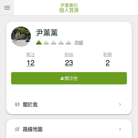
尹薰薰的
個人首頁
尹薰薰
肉腳
關注
粉絲
乾糧
12
23
2
關注他
關於我
路線地圖