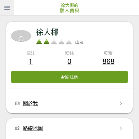
徐大椰的
個人首頁
徐大椰
山友
關注
粉絲
乾糧
1
0
868
關注他
關於我
路線地圖