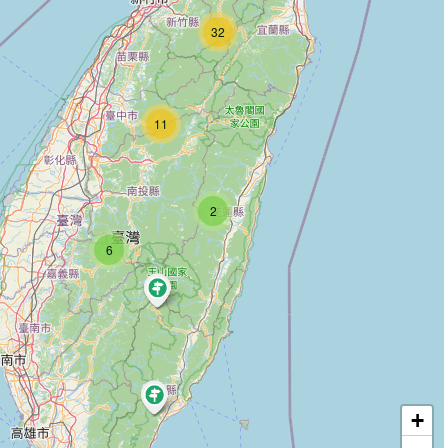
32
11
2
6
+