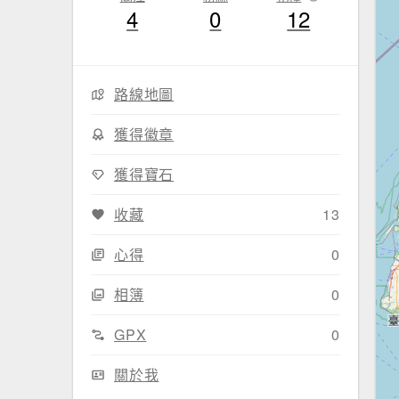
4
0
12
路線地圖
獲得徽章
獲得寶石
收藏
13
心得
0
相簿
0
GPX
0
關於我