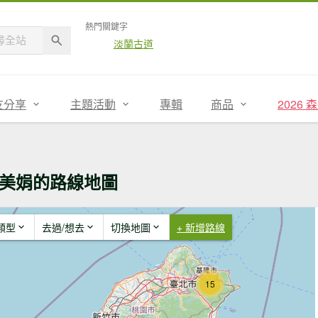
熱門關鍵字
淡蘭古道
友分享
主題活動
專輯
商品
2026
美娟的路線地圖
類型
去過/想去
切換地圖
+ 新增路線
15