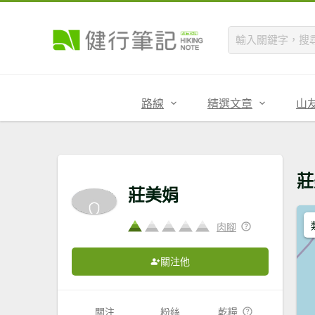
路線
精選文章
山
莊
莊美娟
肉腳
關注他
關注
粉絲
乾糧