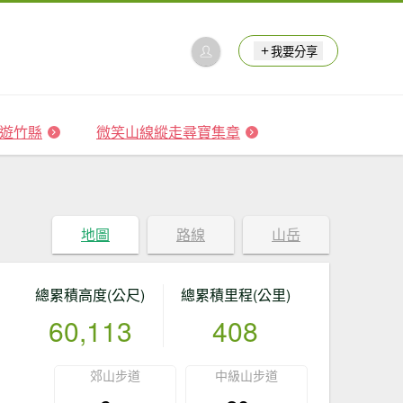
我要分享
 森遊竹縣
微笑山線縱走尋寶集章
地圖
路線
山岳
總累積高度(公尺)
總累積里程(公里)
60,113
408
郊山步道
中級山步道