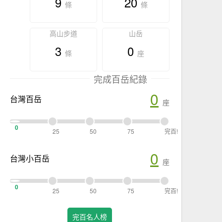
9
20
條
條
高山步道
山岳
3
0
條
座
完成百岳紀錄
0
台灣百岳
座
0
25
50
75
完百!
0
台灣小百岳
座
0
25
50
75
完百!
完百名人榜