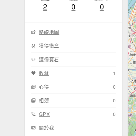
2
0
0
路線地圖
獲得徽章
獲得寶石
收藏
1
心得
0
相簿
0
GPX
0
關於我