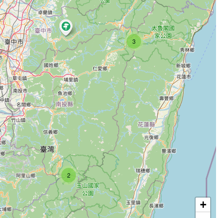
3
2
+