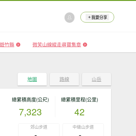
我要分享
 森遊竹縣
微笑山線縱走尋寶集章
地圖
路線
山岳
總累積高度(公尺)
總累積里程(公里)
7,323
42
郊山步道
中級山步道