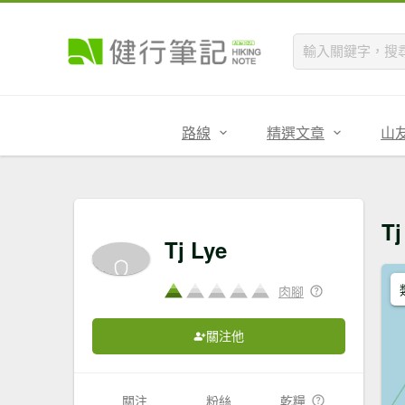
路線
精選文章
山
T
Tj Lye
肉腳
關注他
關注
粉絲
乾糧