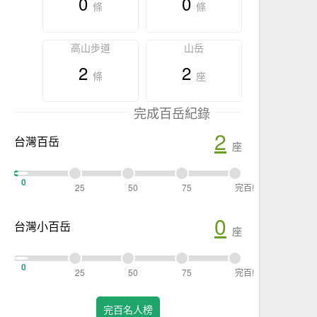
0
0
條
條
高山步道
山岳
2
2
條
座
完成百岳紀錄
2
台灣百岳
座
0
25
50
75
完百!
0
台灣小百岳
座
0
25
50
75
完百!
完百名人榜