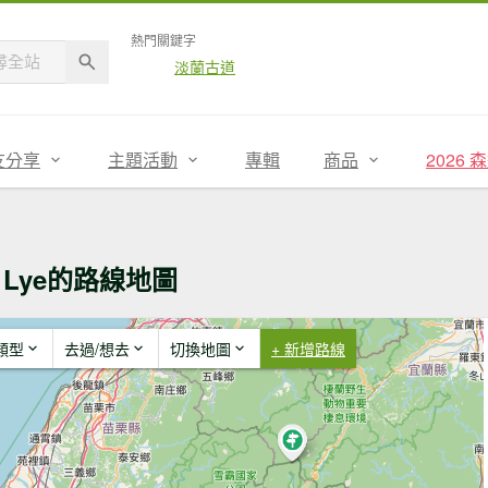
熱門關鍵字
淡蘭古道
友分享
主題活動
專輯
商品
2026
j Lye的路線地圖
類型
去過/想去
切換地圖
+ 新增路線