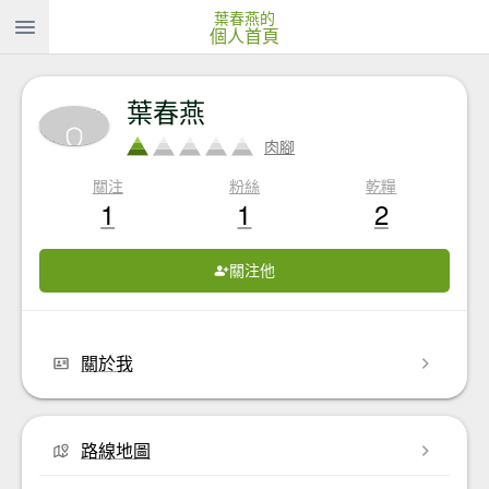
葉春燕的
個人首頁
葉春燕
肉腳
關注
粉絲
乾糧
1
1
2
關注他
關於我
路線地圖