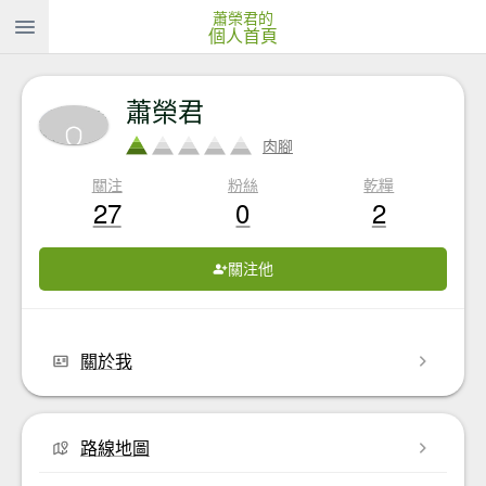
蕭榮君的
個人首頁
蕭榮君
肉腳
關注
粉絲
乾糧
27
0
2
關注他
關於我
路線地圖