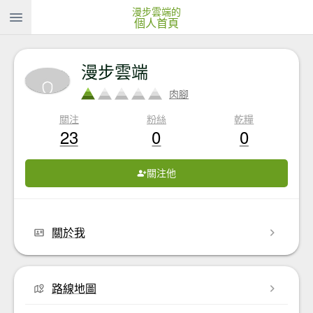
漫步雲端的
個人首頁
漫步雲端
肉腳
關注
粉絲
乾糧
23
0
0
關注他
關於我
路線地圖