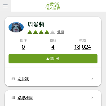
周愛莉的
個人首頁
周愛莉
健腳
關注
粉絲
乾糧
0
4
18,024
關注他
關於我
路線地圖