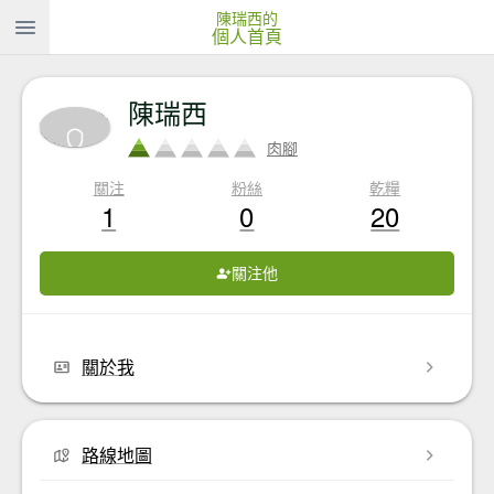
陳瑞西的
個人首頁
陳瑞西
肉腳
關注
粉絲
乾糧
1
0
20
關注他
關於我
路線地圖