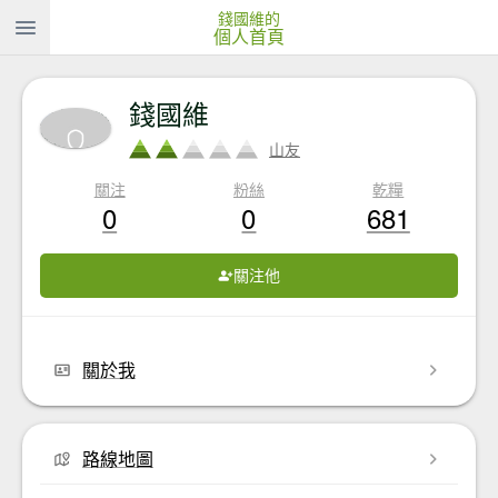
錢國維的
個人首頁
錢國維
山友
關注
粉絲
乾糧
0
0
681
關注他
關於我
路線地圖