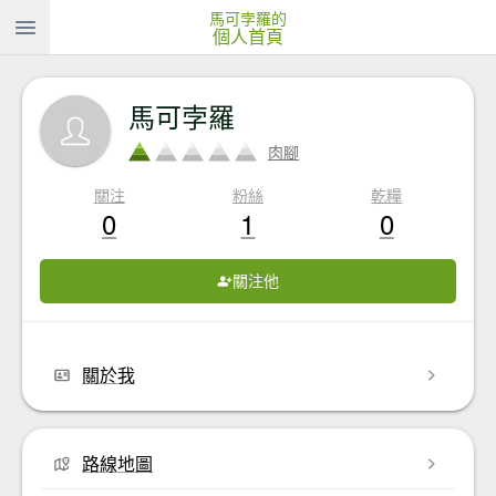
馬可孛羅的
個人首頁
馬可孛羅
肉腳
關注
粉絲
乾糧
0
1
0
關注他
關於我
路線地圖