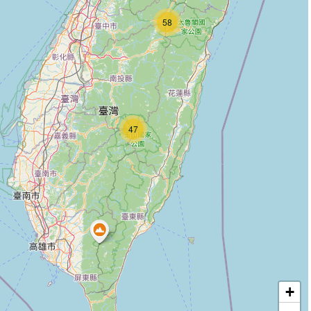
58
47
+