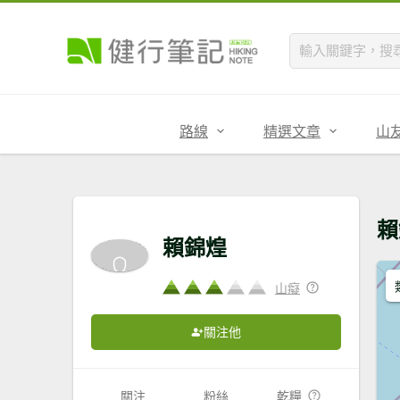
路線
精選文章
山
賴
賴錦煌
山癡
關注他
關注
粉絲
乾糧