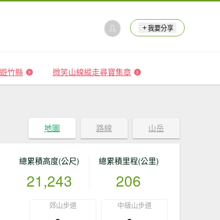
我要分享
 森遊竹縣
微笑山線縱走尋寶集章
地圖
路線
山岳
總累積高度(公尺)
總累積里程(公里)
21,243
206
郊山步道
中級山步道