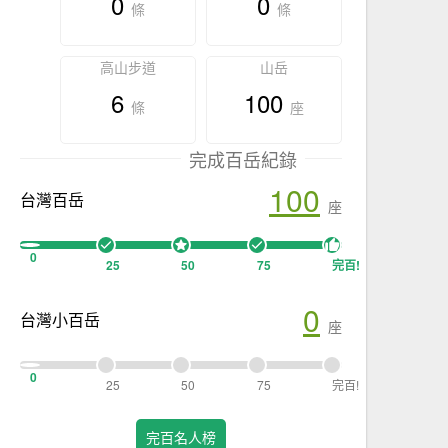
0
0
條
條
高山步道
山岳
6
100
條
座
完成百岳紀錄
100
台灣百岳
座
0
25
50
75
完百!
0
台灣小百岳
座
0
25
50
75
完百!
完百名人榜