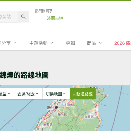
熱門關鍵字
淡蘭古道
友分享
主題活動
專輯
商品
2026
錦煌的路線地圖
類型
去過/想去
切換地圖
+ 新增路線