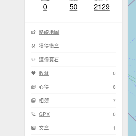
0
50
2129
路線地圖
獲得徽章
獲得寶石
收藏
0
心得
8
相簿
7
GPX
0
文章
1