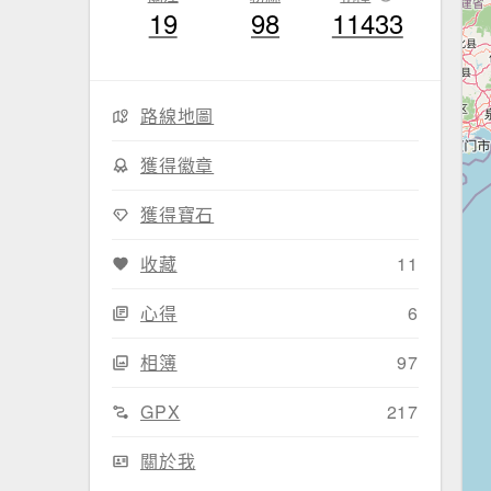
19
98
11433
路線地圖
獲得徽章
獲得寶石
收藏
11
心得
6
相簿
97
GPX
217
關於我