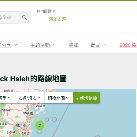
熱門關鍵字
淡蘭古道
友分享
主題活動
專輯
商品
2026
ack Hsieh的路線地圖
類型
去過/想去
切換地圖
+ 新增路線
7