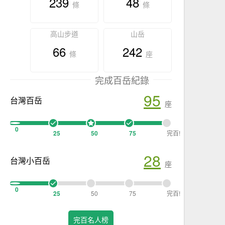
239
48
條
條
高山步道
山岳
66
242
條
座
完成百岳紀錄
95
台灣百岳
座
0
25
50
75
完百!
28
台灣小百岳
座
0
25
50
75
完百!
完百名人榜