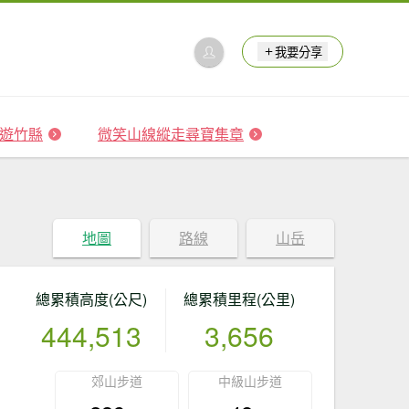
我要分享
 森遊竹縣
微笑山線縱走尋寶集章
地圖
路線
山岳
總累積高度(公尺)
總累積里程(公里)
444,513
3,656
郊山步道
中級山步道