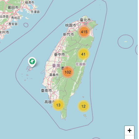
415
41
102
13
12
+