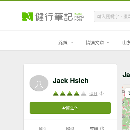
路線
精選文章
山
J
Jack Hsieh
健腳
關注他
關注
粉絲
乾糧