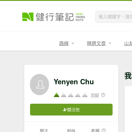
路線
精選文章
山
我
Yenyen Chu
肉腳
關注他
關注
粉絲
乾糧