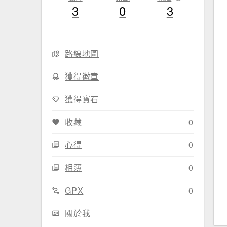
3
0
3
路線地圖
獲得徽章
獲得寶石
收藏
0
心得
0
相簿
0
GPX
0
關於我