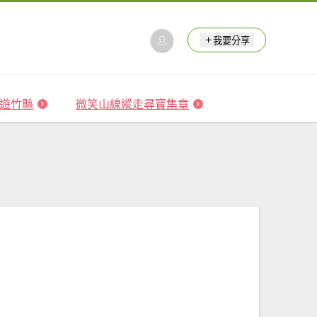
我要分享
 森遊竹縣
微笑山線縱走尋寶集章