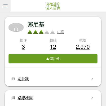
鄭尼基的
個人首頁
鄭尼基
山癡
關注
粉絲
乾糧
3
12
2,970
關注他
關於我
路線地圖