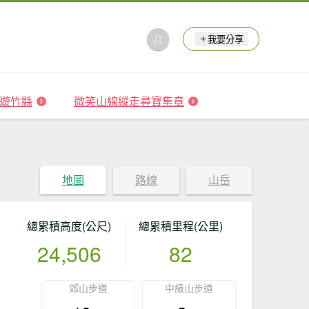
我要分享
 森遊竹縣
微笑山線縱走尋寶集章
地圖
路線
山岳
總累積高度(公尺)
總累積里程(公里)
24,506
82
郊山步道
中級山步道