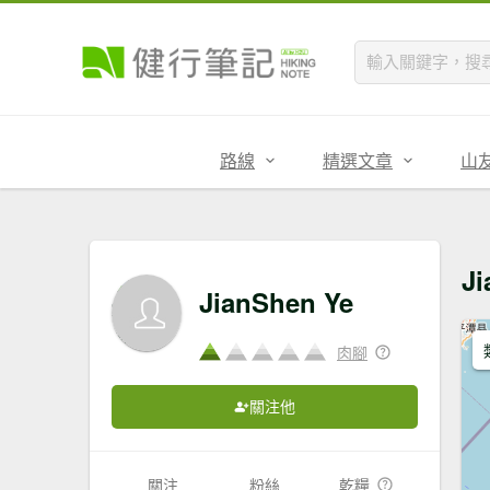
路線
精選文章
山
J
JianShen Ye
肉腳
關注他
關注
粉絲
乾糧