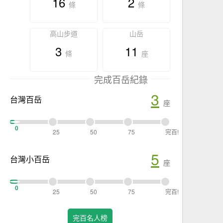
16
2
條
條
高山步道
山岳
3
11
條
座
完成百岳紀錄
3
台灣百岳
座
0
25
50
75
完百!
5
台灣小百岳
座
0
25
50
75
完百!
完百名人榜