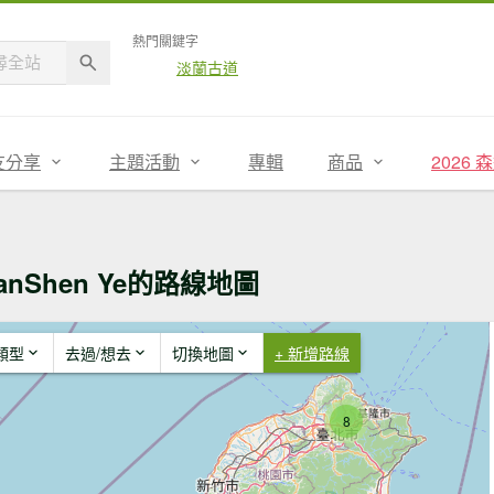
熱門關鍵字
淡蘭古道
友分享
主題活動
專輯
商品
2026
ianShen Ye的路線地圖
類型
去過/想去
切換地圖
+ 新增路線
8