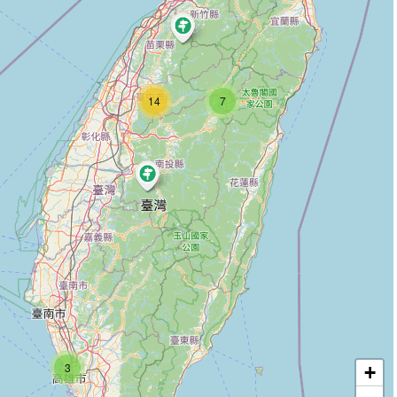
14
7
3
+