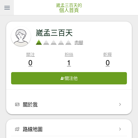
崴孟三百天的
個人首頁
崴孟三百天
肉腳
關注
粉絲
乾糧
0
1
0
關注他
關於我
路線地圖