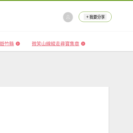
我要分享
 森遊竹縣
微笑山線縱走尋寶集章