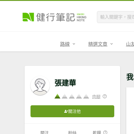
路線
精選文章
山
我
張建華
肉腳
關注他
關注
粉絲
乾糧