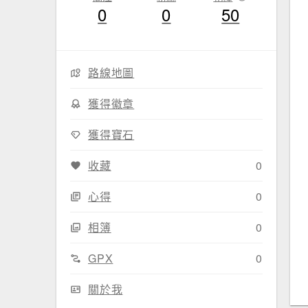
0
0
50
路線地圖
獲得徽章
獲得寶石
收藏
0
心得
0
相簿
0
GPX
0
關於我