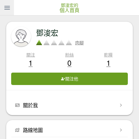
鄧浚宏的
個人首頁
鄧浚宏
肉腳
關注
粉絲
乾糧
1
0
1
關注他
關於我
路線地圖