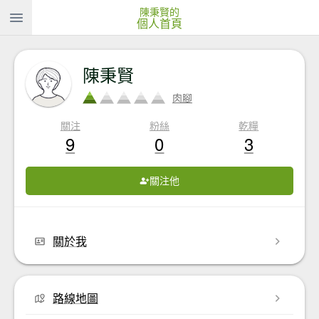
陳秉賢的
個人首頁
陳秉賢
肉腳
關注
粉絲
乾糧
9
0
3
關注他
關於我
路線地圖