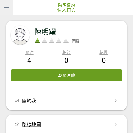
陳明耀的
個人首頁
陳明耀
肉腳
關注
粉絲
乾糧
4
0
0
關注他
關於我
路線地圖