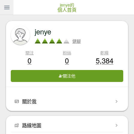
jenye的
個人首頁
jenye
健腳
關注
粉絲
乾糧
0
0
5,384
關注他
關於我
路線地圖