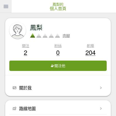
鳳梨的
個人首頁
鳳梨
肉腳
關注
粉絲
乾糧
2
0
204
關注他
關於我
路線地圖