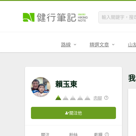
路線
精選文章
山
我
賴玉東
肉腳
關注他
關注
粉絲
乾糧