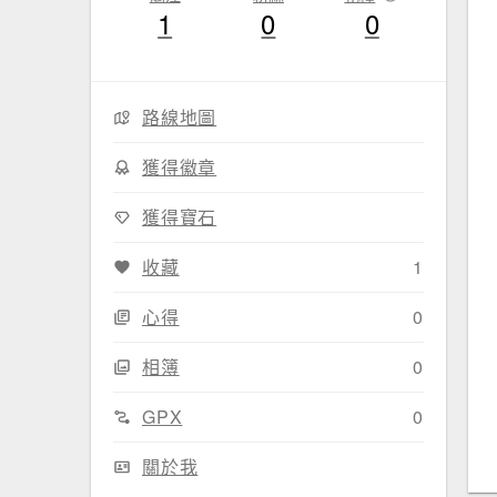
1
0
0
路線地圖
獲得徽章
獲得寶石
收藏
1
心得
0
相簿
0
GPX
0
關於我