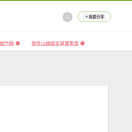
我要分享
 森遊竹縣
微笑山線縱走尋寶集章