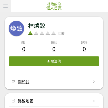
林煥致的
個人首頁
林煥致
肉腳
關注
粉絲
乾糧
0
0
0
關注他
關於我
路線地圖