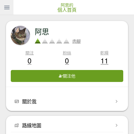
阿思的
個人首頁
阿思
肉腳
關注
粉絲
乾糧
0
0
11
關注他
關於我
路線地圖