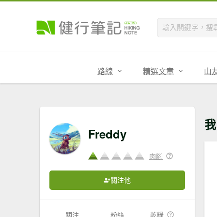
路線
精選文章
山
我
Freddy
肉腳
關注他
關注
粉絲
乾糧