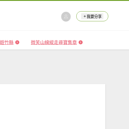
我要分享
 森遊竹縣
微笑山線縱走尋寶集章