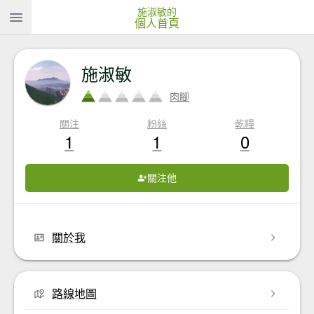
施淑敏的
個人首頁
施淑敏
肉腳
關注
粉絲
乾糧
1
1
0
關注他
關於我
路線地圖