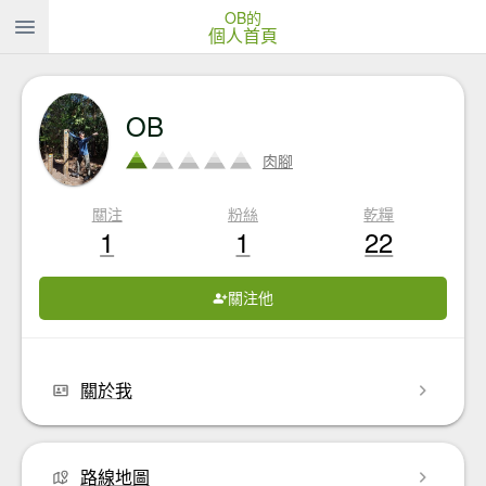
OB的
個人首頁
OB
肉腳
關注
粉絲
乾糧
1
1
22
關注他
關於我
路線地圖