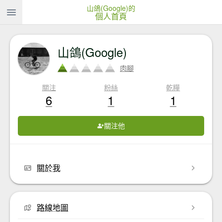
山鴿(Google)的
個人首頁
山鴿(Google)
肉腳
關注
粉絲
乾糧
6
1
1
關注他
關於我
路線地圖