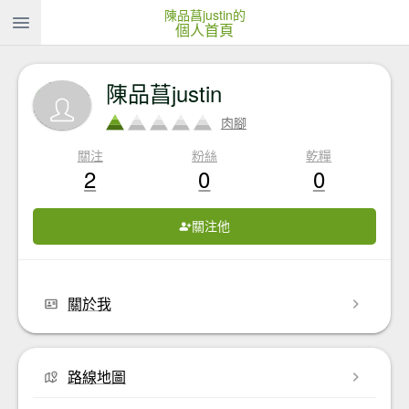
陳品菖justin的
個人首頁
陳品菖justin
肉腳
關注
粉絲
乾糧
2
0
0
關注他
關於我
路線地圖